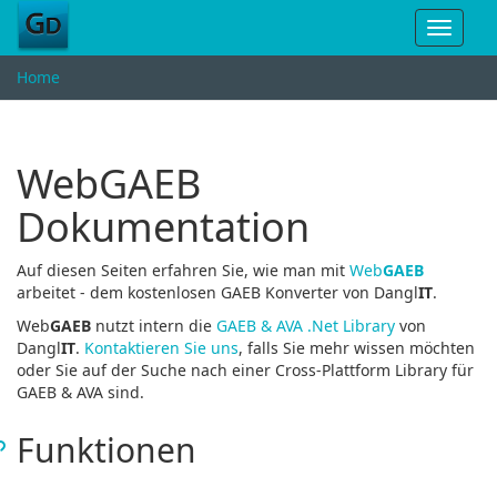
Toggle
navigat
Home
WebGAEB
Dokumentation
Auf diesen Seiten erfahren Sie, wie man mit
Web
GAEB
arbeitet - dem kostenlosen GAEB Konverter von Dangl
IT
.
Web
GAEB
nutzt intern die
GAEB & AVA .Net Library
von
Dangl
IT
.
Kontaktieren Sie uns
, falls Sie mehr wissen möchten
oder Sie auf der Suche nach einer Cross-Plattform Library für
GAEB & AVA sind.
Funktionen